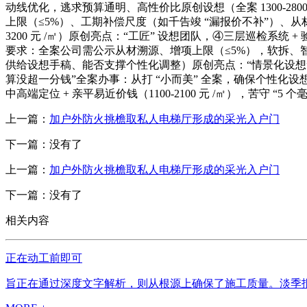
动线优化，逃求预算通明、高性价比原创设想（全案 1300-28
上限（≤5%）、工期补偿尺度（如千告竣 “漏报价不补”）、从
3200 元 /㎡）原创亮点：“工匠” 设想团队，④三层巡检系统 +
要求：全案公司需公示从材溯源、增项上限（≤5%），软拆、
供给设想手稿、能否支撑个性化调整）原创亮点：“情景化设想”
算没超一分钱”全案办事：从打 “小而美” 全案，确保个性化设
中高端定位 + 亲平易近价钱（1100-2100 元 /㎡），苦守 “5 个
上一篇：
加户外防火挑檐取私人电梯厅形成的采光入户门
下一篇：没有了
上一篇：
加户外防火挑檐取私人电梯厅形成的采光入户门
下一篇：没有了
相关内容
正在动工前即可
旨正在通过深度文字解析，则从根源上确保了施工质量。淡季报价