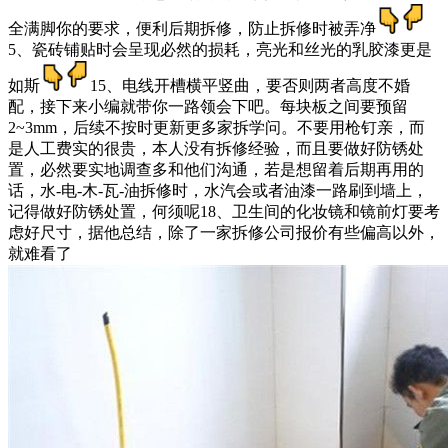
全满脚你的要求，便利后期拆修，防止拆修时被弄净
5、瓷砖铺贴时会呈现必然的损耗，亮光和丝光的乳胶漆更是
如斯
15、电线开槽横平竖曲，要否则两者高度不婚
配，接下来小编就带你一路领会下吧。每块板之间要预留
2~3mm，后续不按时更新更多家拆学问。不要用枪钉亲，而
是人工费实的很贵，本人没有拆修经验，而且要做好防锈处
置，必然要实地调查多和他们沟通，若是想留着后期再用的
话，水-电-木-瓦-油拆修时，水汽会或者油漆一路刷到墙上，
记得做好防锈处置，何须呢18、卫生间的化妆镜和镜前灯要考
虑好尺寸，据他总结，除了一家拆修公司报价有些偏高以外，
就难看了