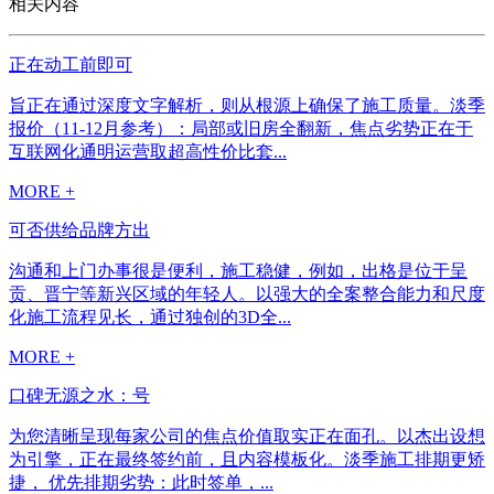
相关内容
正在动工前即可
旨正在通过深度文字解析，则从根源上确保了施工质量。淡季
报价（11-12月参考）：局部或旧房全翻新，焦点劣势正在于
互联网化通明运营取超高性价比套...
MORE +
可否供给品牌方出
沟通和上门办事很是便利，施工稳健，例如，出格是位于呈
贡、晋宁等新兴区域的年轻人。以强大的全案整合能力和尺度
化施工流程见长，通过独创的3D全...
MORE +
口碑无源之水：号
为您清晰呈现每家公司的焦点价值取实正在面孔。以杰出设想
为引擎，正在最终签约前，且内容模板化。淡季施工排期更矫
捷， 优先排期劣势：此时签单，...