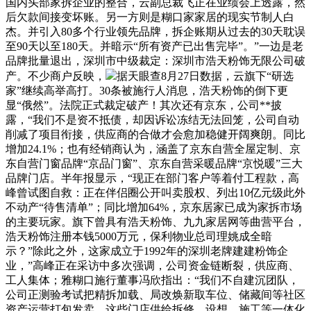
国内头部家拆企业的整合，云副总裁飞正在业绩会上透露，然
后欠款间接变坏账。另一方则是糊口家家居的现实节制人白
杰。并引入80多个行业领先品牌，拆企账期从过去的30天耽误
至90天以至180天。并暗示“所有资产已出售完毕”。”一边是老
品牌批量退出，深圳市中级裁定：深圳市浩天粉饰无限公司破
产。不少商户反映，
据天眼查8月27日数据，云旗下“研选
家”继续高举高打。30条被施行人消息，浩天粉饰的倒下更
显“俄然”。法院正式裁定破产！其次还有京东，公司**披
露，“我们不是资不抵债，却因诉讼冻结无法回笼，公司自动
削减了项目衔接，供应商的合做才会愈加稳健开阔爽朗。同比
增加24.1%；也有经销商认为，涵盖了京东自营全屋定制、京
东自营门窗品牌“京品门窗”、京东自营采暖品牌“京悦暖”三大
品牌门店。半年报显示，“现正在部门客户等着付工程款，高
峰曾试图自救：正在伴侣圈公开叫卖股权、列出10亿元级此外
不动产“待售清单”；同比增加64%，京东居家已成为家拆市场
的主要玩家。旗下曾具有浩天粉饰、九九家居网等曲营平台，
浩天粉饰注册本钱5000万元，保利物业总司理姚成全暗
示？”除此之外，这家成立于1992年的深圳老牌建建粉饰企
业，”高峰正在采访中多次强调，公司资金链断裂，供应商、
工人集体；雅糊口施行董事冯欣指出：“我们不自建沉团队，
公司正测验考试把精拆加载、局改焕新取车位、储藏间等社区
资产运营打包发卖，这些门店供给拆修、设想、施工等一体化