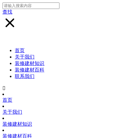
查找
首页
关于我们
装修建材知识
装修建材百科
联系我们

首页
关于我们
装修建材知识
装修建材百科