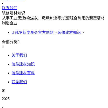
联系我们
装修建材知识
从事工业废渣(粉煤灰、燃煤炉渣等)资源综合利用的新型墙材
制造企业

俄罗斯专享会官方网站
>
装修建材知识
>
全部分类

×
关于我们
装修建材知识
装修建材百科
联系我们
01
2025
-