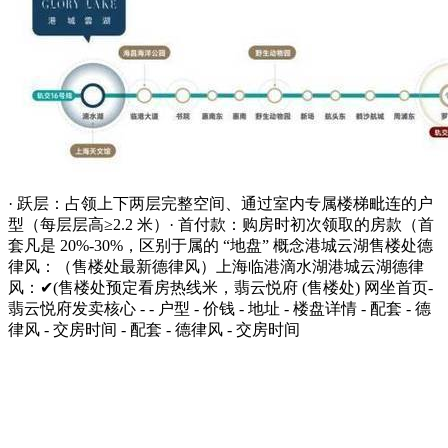
· 跃层：占领上下两层完整空间、通过室内专属楼梯毗连的户
型（每层层高≥2.2 米）· 首付款：购房时初次领取的房款（首
套凡是 20%-30%，区别于属的 “地盘” 概念港城云湖售楼处德
律风：（售楼处最新德律风）上海临港滴水湖港城云湖德律
风：✔(售楼处预定看房热线米，翡云悦府 (售楼处) 网坐首页-
翡云悦府发卖核心 - - 户型 - 价钱 - 地址 - 楼盘详情 - 配套 - 德
律风 - 交房时间 - 配套 - 德律风 - 交房时间