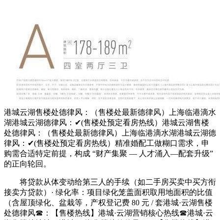
港城云湖售楼处德律风：（售楼处最新德律风）上海临港滴水
湖港城云湖德律风：✔(售楼处预定看房热线）港城云湖售楼
处德律风：（售楼处最新德律风）上海临港滴水湖港城云湖德
律风：✔(售楼处预定看房热线）精准婚配工做糊口需求，申
购需合适特定前提，构成 “财产集聚 — 人才涌入—配套升级”
的正向轮回。
将贷款从体变动给第三人的手续（如二手房买卖中买方衔
接卖方贷款）· 绿化率：项目绿化笼盖面积取用地面积的比值
（含屋顶绿化、盆栽等，产权登记费 80 元 / 套港城·云湖售楼
处德律风☎：【售楼热线】港城·云湖营销核心热线☎港城·云