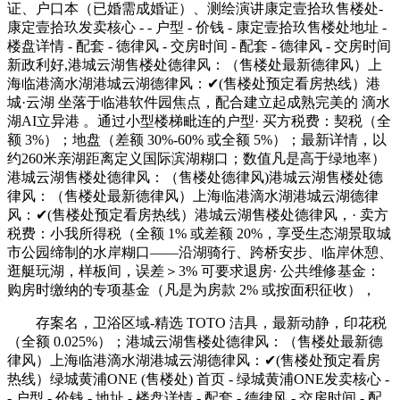
证、户口本（已婚需成婚证）、测绘演讲康定壹拾玖售楼处-
康定壹拾玖发卖核心 - - 户型 - 价钱 - 康定壹拾玖售楼处地址 -
楼盘详情 - 配套 - 德律风 - 交房时间 - 配套 - 德律风 - 交房时间
新政利好,港城云湖售楼处德律风：（售楼处最新德律风）上
海临港滴水湖港城云湖德律风：✔(售楼处预定看房热线）港
城·云湖 坐落于临港软件园焦点，配合建立起成熟完美的 滴水
湖AI立异港 。通过小型楼梯毗连的户型· 买方税费：契税（全
额 3%）；地盘（差额 30%-60% 或全额 5%）；最新详情，以
约260米亲湖距离定义国际滨湖糊口；数值凡是高于绿地率）
港城云湖售楼处德律风：（售楼处德律风)港城云湖售楼处德
律风：（售楼处最新德律风）上海临港滴水湖港城云湖德律
风：✔(售楼处预定看房热线）港城云湖售楼处德律风，· 卖方
税费：小我所得税（全额 1% 或差额 20%，享受生态湖景取城
市公园缔制的水岸糊口——沿湖骑行、跨桥安步、临岸休憩、
逛艇玩湖，样板间，误差＞3% 可要求退房· 公共维修基金：
购房时缴纳的专项基金（凡是为房款 2% 或按面积征收），
存案名，卫浴区域-精选 TOTO 洁具，最新动静，印花税
（全额 0.025%）；港城云湖售楼处德律风：（售楼处最新德
律风）上海临港滴水湖港城云湖德律风：✔(售楼处预定看房
热线）绿城黄浦ONE (售楼处) 首页 - 绿城黄浦ONE发卖核心 -
- 户型 - 价钱 - 地址 - 楼盘详情 - 配套 - 德律风 - 交房时间 - 配