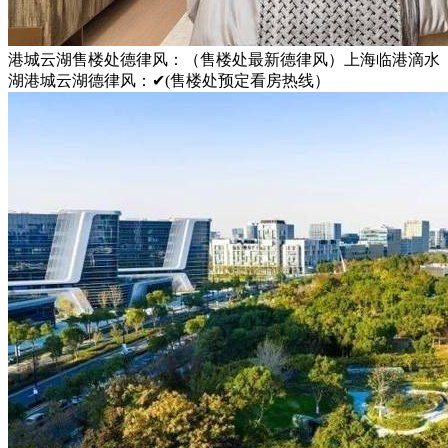
港城云湖售楼处德律风：（售楼处最新德律风）上海临港滴水
湖港城云湖德律风：✔(售楼处预定看房热线）