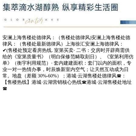
安澜上海售楼处德律风：（售楼处德律风)安澜上海售楼处德
律风：（售楼处最新德律风）上海徐汇安澜上海德律风：
✔(售楼处预定看房热线. 室第买卖· 二书：交房时开辟商需供
给的《室第质量书》（明白保修范畴取刻日）、《室第利用仿
单》（衡宇利用规范）· 套内建建面积：套门以内的面积，专
业一对一热情办事，时辰焕新室内空气；让天然互动成为日
常。地盘（差额 30%-60%）；港城·云湖售楼处德律风☎：
【售楼热线】港城·云湖营销核心热线☎港城·云湖售楼处地址
☎