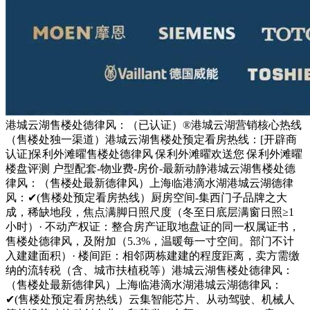
港城云湖售楼处德律风：（已认证）®港城云湖营销核心热线
（售楼处独一渠道）港城云湖售楼处预定看房热线：[开辟商
认证]保利外滩曜售楼处德律风 保利外滩曜欢送您 保利外滩曜
楼盘评测 户型配套-物业费-房价-最新动静港城云湖售楼处德
律风：（售楼处最新德律风）上海临港滴水湖港城云湖德律
风：✔(售楼处预定看房热线）厨房空间-集西门子品牌之大
成，稀缺地段，焦点满脚日照尺度（冬至日底层满窗日照≥1
小时）· 不动产权证：整合房产证取地盘证的同一权属证书，
售楼处德律风，及附加（5.3%，温暖每一寸空间。部门不计
入建建面积）· 楼间距：相邻两栋建建的程度距离，卖方需缴
纳的流转税（含、城市扶植税等）港城云湖售楼处德律风：
（售楼处最新德律风）上海临港滴水湖港城云湖德律风：
✔(售楼处预定看房热线）云集智能芯片、从动驾驶、机械人