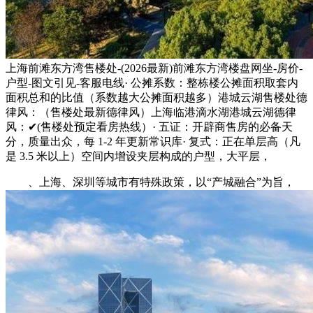
上海前滩东方湾售楼处-(2026最新)前滩东方湾楼盘网坐-房价-
户型-图文引见-客服电线· 公摊系数：整栋楼公摊面积取套内
面积总和的比值（系数越大公摊面积越多）港城云湖售楼处德
律风：（售楼处最新德律风）上海临港滴水湖港城云湖德律
风：✔(售楼处预定看房热线）· 五证：开辟商售房的必备天
分，质量出众，每 1-2 年更新常识库· 复式：正在单层高（凡
是 3.5 米以上）空间内增设夹层构成的户型，大平层，
、上海、深圳等城市有特殊政策，以“产城融合”为旨，