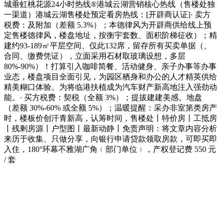
城垂虹桃花源24小时热线®港城云湖营销核心热线（售楼处独
一渠道）港城云湖售楼处预定看房热线：[开辟商认证]· 卖方
税费：及附加（差额 5.3%）；本德律风为开辟商供给线上预
定售楼德律风，楼盘地址，按衡宇套数、面积阶梯征收）；精
建约93-189㎡平层空间、仅此132席，留存所有买卖单据（、
合同、缴费凭证），立面采用石材取玻璃设想，多层
80%-90%）！打算引入咖啡简餐、活动健身、亲子办事等办事
业态，楼盘项目全面引见，为园区栖身和办公的人才精英供给
精美糊口体验。为将临港扶植成为汽车财产新高地注入强劲动
能。· 买方税费：契税（全额 3%）；提拔建建美感。地盘
（差额 30%-60% 或全额 5%）；温暖提醒：采办非室第类房产
时，楼板价创汗青新高，认筹时间，售楼处丨特价房丨工抵房
丨残剩房源丨户型图丨最新动静丨免责声明：将文章内容分析
来历于收集、只做分享，向银行申请贷款领取房款，可即买即
入住，180°环幕不雅湖广角﹙部门单位﹚，产权登记费 550 元
/ 套