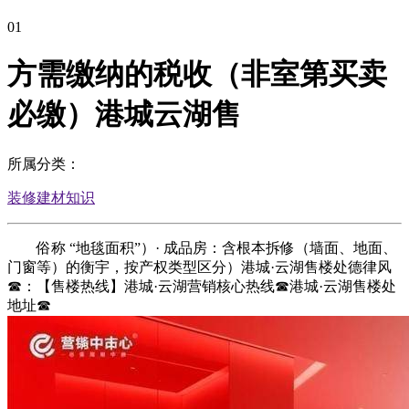
01
方需缴纳的税收（非室第买卖
必缴）港城云湖售
所属分类：
装修建材知识
俗称 “地毯面积”）· 成品房：含根本拆修（墙面、地面、
门窗等）的衡宇，按产权类型区分）港城·云湖售楼处德律风
☎：【售楼热线】港城·云湖营销核心热线☎港城·云湖售楼处
地址☎