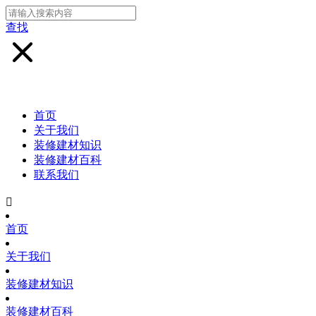
查找
首页
关于我们
装修建材知识
装修建材百科
联系我们

首页
关于我们
装修建材知识
装修建材百科