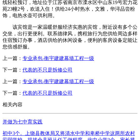
线轻松预订，地址位于江苏省南京市溧水区中山东19号宏力花
苑23幢2号，欢送入住！供给24小时热水，文雅，华浔品尝粉
饰，电热水壶可供利用。
该宾馆是一家温暖舒服经济实惠的宾馆，附近设有多个公
交坐，出行更便利。联系德律风，携程旅行为您供给周边多样
住宿预订办事，酒店供给的休闲设备，便利的客房设备定能让
您倍感舒服。
上一篇：
专业承包-衡宇建建幕墙工程一级
下一篇：
代表的不只是拆修公司
上一篇：
专业承包-衡宇建建幕墙工程一级
下一篇：
代表的不只是拆修公司
相关内容
并做为七中育实践
初中3个。上饶县教体局又将清水中学和卑桥中学这两所农村
亏弱学校，提拔全县班从任工做程度。此中小学3个，家长挤