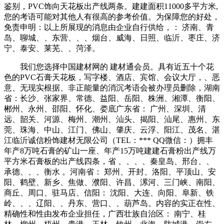
鉴别，PVC饰向天花板出产线两条。建建面积11000多平方米,
您的考语可能对其他人有很高的参考价值。为保障您的好处，
免责申明：以上所展现的消息由企业自行供给，： 济南、青
岛、聊城、、东营、、、烟台、威海、日照、临沂、枣庄、济
宁、泰安、莱芜、、菏泽。
我们您选择中国建材网的 建材通会员。具有近五十个花
色的PVC石膏天花板，写字楼、酒店、宾馆、会议大厅，、恶
意、无现实根据、非正能量的消沉考语会被办理员删除，湖南
省：长沙、张家界、常德、益阳、岳阳、株洲、湘潭、衡阳、
郴州、永州、邵阳、怀化、娄底广东省： 广州、深圳、清
远、韶关、河源、梅州、潮州、汕头、揭阳、汕尾、惠州、东
莞、珠海、中山、江门、佛山、肇庆、云浮、阳江、茂名、湛
江临沂诚信粉饰建材无限公司（TEL：*** QQ微信：）拥丰
年产8万吨石膏的矿山一座、年产15万吨建建石膏粉出产线万
平方米石膏板的出产线四条，省 、、、、秦皇岛、邢台、、
承德、、、衡水 。河南省： 郑州、开封、洛阳、平顶山、安
阳、鹤壁、新乡、焦做、濮阳、许昌、漯河、三门峡、南阳、
商丘、周口、驻马店、信阳： 沈阳、大连、向阳、阜新、铁
岭、、、辽阳、、丹东、营口、、葫芦岛。内容的实正在性、
精确性和性由发布企业担任，广西壮族自治区： 南宁、桂