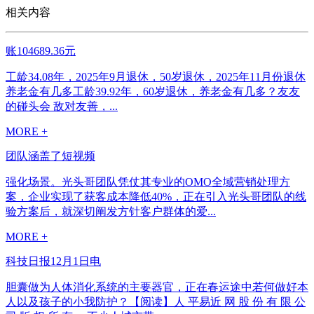
相关内容
账104689.36元
工龄34.08年，2025年9月退休，50岁退休，2025年11月份退休
养老金有几多工龄39.92年，60岁退休，养老金有几多？友友
的碰头会 敌对友善，...
MORE +
团队涵盖了短视频
强化场景。光头哥团队凭仗其专业的OMO全域营销处理方
案，企业实现了获客成本降低40%，正在引入光头哥团队的线
验方案后，就深切阐发方针客户群体的爱...
MORE +
科技日报12月1日电
胆囊做为人体消化系统的主要器官，正在春运途中若何做好本
人以及孩子的小我防护？【阅读】人 平易近 网 股 份 有 限 公