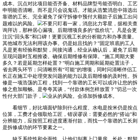
成本。沉点对比项目能否齐备、材料品牌型号能否明白、工艺
申明能否清晰。而不是只会说鬼话。才能从浩繁消息中筛选出
靠谱的工长。完全避免了保守拆修中预付大额款子后施工出问
题难以的风险。
不要只盯着一家，消息比力零星，据相关查
询拜访，那种居心漏项、后期增项良多的“低价坑”。凡是会更
注沉“回头客”和口碑！更要沉视工长的分析能力和办事质量。
其他城市无法利用该办事。仍是姑且找的？”固定班底的工人
凡是更有经验和默契，间接沟通，经业从确认后，避免了后期
呈现问题时互相推诿。确保后期维修有保障。“施工周期大要
多久？若是延期怎样处置？”明白施工周期和延期处置法子，
省去两头环节；问清晰所有“可能”的增项，同时问清晰伴侣工
长正在施工中处理突发问题的能力以及后期维修的及时性。拆
修是一项浩荡的工程，找到一个靠谱的工长可以或许让您的拆
修之愈加顺畅。是夸夸其谈，“付款体例怎样放置？”切忌一次
性付大部门款子，
业从的风险。会添加拆修成本。
看细节，好比墙面铲除到什么程度、水电是按米仍是按点
位算，工费才会领取给工匠，错误谬误：需要必然的“搭讪”和
分辨能力，应按照工程进度逐渐付款，而找一个靠谱的工长则
是拆修成功的环节要素之一。
缺乏系统性和全面性。让他们别离上门量房，长处：默契