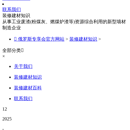
联系我们
装修建材知识
从事工业废渣(粉煤灰、燃煤炉渣等)资源综合利用的新型墙材
制造企业

俄罗斯专享会官方网站
>
装修建材知识
>
全部分类

×
关于我们
装修建材知识
装修建材百科
联系我们
12
2025
-