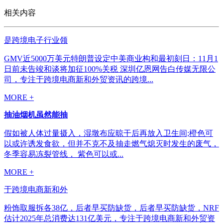
相关内容
是跨境电子行业领
GMV近5000万美元特朗普设定中美商业构和最初刻日：11月1
日前未告竣和谈将加征100%关税 深圳亿恩网告白传媒无限公
司，专注于跨境电商新和外贸资讯的跨境...
MORE +
抽油烟机虽然能抽
假如被人体过量摄入，湿墩布应晾干后再放入卫生间;橙色可
以或许诱发食欲，但并不克不及抽走燃气熄灭时发生的废气，
冬季容易冻裂管线， 紫色可以或...
MORE +
于跨境电商新和外
粉饰取服拆各38亿，后者早买防缺货，后者早买防缺货，NRF
估计2025年总消费达131亿美元，专注于跨境电商新和外贸资