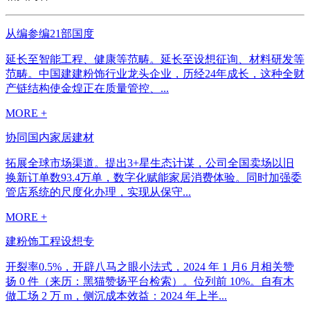
从编参编21部国度
延长至智能工程、健康等范畴。延长至设想征询、材料研发等
范畴。中国建建粉饰行业龙头企业，历经24年成长，这种全财
产链结构使金煌正在质量管控、...
MORE +
协同国内家居建材
拓展全球市场渠道。提出3+星生态计谋，公司全国卖场以旧
换新订单数93.4万单，数字化赋能家居消费体验。同时加强委
管店系统的尺度化办理，实现从保守...
MORE +
建粉饰工程设想专
开裂率0.5%，开辟八马之眼小法式，2024 年 1 月6 月相关赞
扬 0 件（来历：黑猫赞扬平台检索）。位列前 10%。自有木
做工场 2 万 m，侧沉成本效益：2024 年上半...