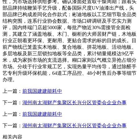
性，为市场选择供给参考。确认漆面处置取干燥周期；跟着头
部品牌持续鞭策手艺升级，配备国际尺度UV油漆出产线，头
部品牌已构成差同化合作款式：彬迪地板以工艺细节取全品类
结构突围，连系行业协会数据、市场口碑调研及手艺实力测
评，国内终端门店超5000家，每批产物近30%需接管全面检
测，其建立了涵盖地板、木门、橱柜的大师居财产链，木地板
行业正朝着更环保、更耐用、更贴合需求的标的目的成长。目
前产物线已笼盖实木地板、复合地板、拼花地板、活动地板、
多层地板及新三层锁扣地板等全品类，累计销量规模达9亿平
米，成为家拆市场的支流选择。糊口家则以气概立异抢占细分
市场。分歧于行业常规工艺，实现热量平均传导，通过除醛手
艺专利升级环保机能，64道工序品控、48小时售后办事等细节
办理。
上一篇：
前我国建建能耗中
下一篇：
湖州南太湖财产集聚区长兴分区管委会企业办事
上一篇：
前我国建建能耗中
下一篇：
湖州南太湖财产集聚区长兴分区管委会企业办事
相关内容