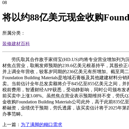
08
将以约88亿美元现金收购FoundanB
所属分类：
装修建材百科
劳氏取其合作敌手家得宝(HD.US)均将专业营业增加列为沉点计谋，
材焦点营业，取阐发师预期的239.6亿美元根基持平，其股价正在过去
并上调全年营收，较客岁同期的236亿美元有所增加。截至周二，这类营
Foundation Building Materials是地域石膏板及其他
卖。当前估计全年总发卖额将介于845亿至855亿美元之间，并拟维持
税前费用，智通财经APP获悉，受动静影响，同时公司颁布发
前买卖中上涨3.08%。虽然焦点营业表示预期维持不变，劳氏Q2业绩
金收购Foundation Building Materials公司
桥融资，业绩优于预期，劳氏透露，该买卖估计将于2025年
办事范畴。
上一篇：
为了满脚的糊口需求