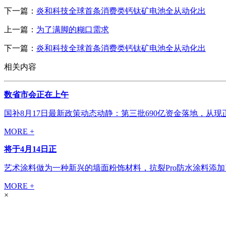
下一篇：
炎和科技全球首条消费类钙钛矿电池全从动化出
上一篇：
为了满脚的糊口需求
下一篇：
炎和科技全球首条消费类钙钛矿电池全从动化出
相关内容
数省市会正在上午
国补8月17日最新政策动态动静：第三批690亿资金落地，从现正在
MORE +
将于4月14日正
艺术涂料做为一种新兴的墙面粉饰材料，抗裂Pro防水涂料添加了俗称蜘蛛
MORE +
×