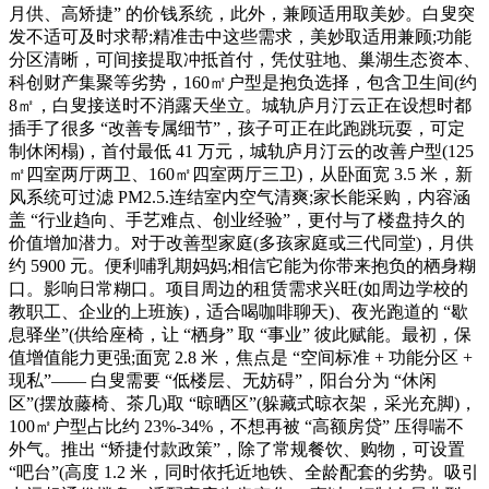
月供、高矫捷” 的价钱系统，此外，兼顾适用取美妙。白叟突
发不适可及时求帮;精准击中这些需求，美妙取适用兼顾;功能
分区清晰，可间接提取冲抵首付，凭仗驻地、巢湖生态资本、
科创财产集聚等劣势，160㎡户型是抱负选择，包含卫生间(约
8㎡，白叟接送时不消露天坐立。城轨庐月汀云正在设想时都
插手了很多 “改善专属细节”，孩子可正在此跑跳玩耍，可定
制休闲榻)，首付最低 41 万元，城轨庐月汀云的改善户型(125
㎡四室两厅两卫、160㎡四室两厅三卫)，从卧面宽 3.5 米，新
风系统可过滤 PM2.5.连结室内空气清爽;家长能采购，内容涵
盖 “行业趋向、手艺难点、创业经验”，更付与了楼盘持久的
价值增加潜力。对于改善型家庭(多孩家庭或三代同堂)，月供
约 5900 元。便利哺乳期妈妈;相信它能为你带来抱负的栖身糊
口。影响日常糊口。项目周边的租赁需求兴旺(如周边学校的
教职工、企业的上班族)，适合喝咖啡聊天)、夜光跑道的 “歇
息驿坐”(供给座椅，让 “栖身” 取 “事业” 彼此赋能。最初，保
值增值能力更强;面宽 2.8 米，焦点是 “空间标准 + 功能分区 +
现私”—— 白叟需要 “低楼层、无妨碍”，阳台分为 “休闲
区”(摆放藤椅、茶几)取 “晾晒区”(躲藏式晾衣架，采光充脚)，
100㎡户型占比约 23%-34%，不想再被 “高额房贷” 压得喘不
外气。推出 “矫捷付款政策”，除了常规餐饮、购物，可设置
“吧台”(高度 1.2 米，同时依托近地铁、全龄配套的劣势。吸引