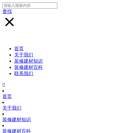
查找
首页
关于我们
装修建材知识
装修建材百科
联系我们

首页
关于我们
装修建材知识
装修建材百科