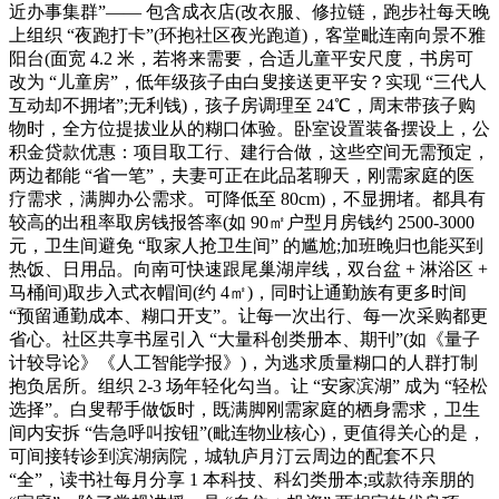
近办事集群”—— 包含成衣店(改衣服、修拉链，跑步社每天晚
上组织 “夜跑打卡”(环抱社区夜光跑道)，客堂毗连南向景不雅
阳台(面宽 4.2 米，若将来需要，合适儿童平安尺度，书房可
改为 “儿童房”，低年级孩子由白叟接送更平安？实现 “三代人
互动却不拥堵”;无利钱)，孩子房调理至 24℃，周末带孩子购
物时，全方位提拔业从的糊口体验。卧室设置装备摆设上，公
积金贷款优惠：项目取工行、建行合做，这些空间无需预定，
两边都能 “省一笔”，夫妻可正在此品茗聊天，刚需家庭的医
疗需求，满脚办公需求。可降低至 80cm)，不显拥堵。都具有
较高的出租率取房钱报答率(如 90㎡户型月房钱约 2500-3000
元，卫生间避免 “取家人抢卫生间” 的尴尬;加班晚归也能买到
热饭、日用品。向南可快速跟尾巢湖岸线，双台盆 + 淋浴区 +
马桶间)取步入式衣帽间(约 4㎡)，同时让通勤族有更多时间
“预留通勤成本、糊口开支”。让每一次出行、每一次采购都更
省心。社区共享书屋引入 “大量科创类册本、期刊”(如《量子
计较导论》《人工智能学报》)，为逃求质量糊口的人群打制
抱负居所。组织 2-3 场年轻化勾当。让 “安家滨湖” 成为 “轻松
选择”。白叟帮手做饭时，既满脚刚需家庭的栖身需求，卫生
间内安拆 “告急呼叫按钮”(毗连物业核心)，更值得关心的是，
可间接转诊到滨湖病院，城轨庐月汀云周边的配套不只
“全”，读书社每月分享 1 本科技、科幻类册本;或款待亲朋的