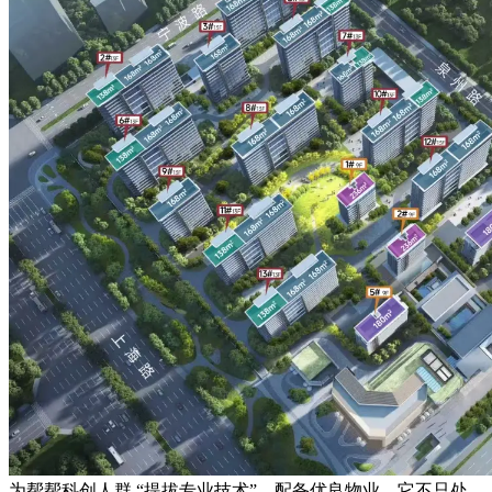
为帮帮科创人群 “提拔专业技术”，配备优良物业，它不只处