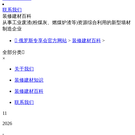
联系我们
装修建材百科
从事工业废渣(粉煤灰、燃煤炉渣等)资源综合利用的新型墙材
制造企业

俄罗斯专享会官方网站
>
装修建材百科
>
全部分类

×
关于我们
装修建材知识
装修建材百科
联系我们
11
2026
-