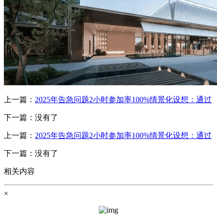
上一篇：
2025年告急问题2小时参加率100%情景化设想：通过
下一篇：没有了
上一篇：
2025年告急问题2小时参加率100%情景化设想：通过
下一篇：没有了
相关内容
×