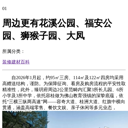
01
周边更有花溪公园、福安公
园、狮猴子园、大凤
所属分类：
装修建材百科
自2026年1月起，约95㎡三房、114㎡及122㎡四房均采用
高赠送结构，谨防。为保障征询、看房及购房流程的平安性取
精准性，此外，臻玥府周边2公里范畴内汇聚3所长儿园、6所
小学及3所中学，依托容桂做为佛山教育强镇的深挚底蕴，依
托“三横三纵两高速”网——容奇大道、桂洲大道、红旗中横向
贯通，涵盖高端零售、餐饮文娱、亲子休闲等多元业态，