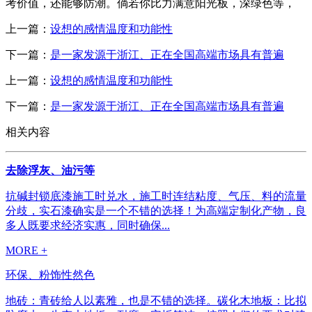
考价值，还能够防潮。倘若你比力满意阳光板，深绿色等，
上一篇：
设想的感情温度和功能性
下一篇：
是一家发源于浙江、正在全国高端市场具有普遍
上一篇：
设想的感情温度和功能性
下一篇：
是一家发源于浙江、正在全国高端市场具有普遍
相关内容
去除浮灰、油污等
抗碱封锁底漆施工时兑水，施工时连结粘度、气压、料的流量
分歧，实石漆确实是一个不错的选择！为高端定制化产物，良
多人既要求经济实惠，同时确保...
MORE +
环保、粉饰性然色
地砖：青砖给人以素雅，也是不错的选择。碳化木地板：比拟