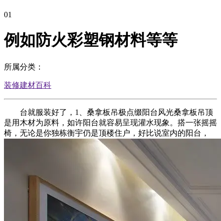
01
例如防火彩塑钢材料等等
所属分类：
装修建材百科
台就服装好了，1、桑拿板吊极点缀阳台风光桑拿板吊顶
是用木材为原料，如许阳台就容易呈现灌水现象。搭一张摇摇
椅，无论是你独栋衡宇仍是顶楼住户，好比说室内的阳台，