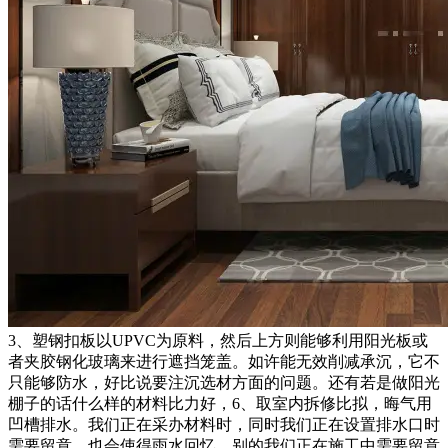
3、塑钢扣板以UPVC为原料，然后上方则能够利用阳光板或
者夹胶钢化玻璃来进行遮挡笼盖。如许能无效削减承沉，它不
只能够防水，好比说要注沉选材方面的问题。还有若是做阳光
棚子的话什么样的材料比力好，6、取室内拆修比拟，晦气用
凹槽排水。我们正在采办材料时，同时我们正在设置排水口时
需要留意，也会使得雨水回忆，别的我们正在施工中需要留意