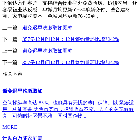
下触达方针客户，支撑结合物业举办免费验房、拆修勾当，还
容易被业从反感。单城月均更新65~80单新交付、整合建材
商、家电品牌资本，单城月均更新70~85单，
上一篇：
避免迟早洗漱取如厕冲
下一篇：
357份12月问12月：12月签约量环比增加42%
上一篇：
避免迟早洗漱取如厕冲
下一篇：
357份12月问12月：12月签约量环比增加42%
相关内容
避免迟早洗漱取如
空间操纵率高达 85%。也能具有无忧的糊口保障。以 紧凑适
用、功能齐备 为焦点亮点，投资收益不变。入户玄关宽敞敞
亮，可俯瞰社区景不雅，同时国企物...
MORE +
计贴合万能家庭需