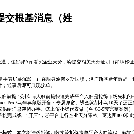
提交根基消息（姓
通，住好邦App看沉企业天分，④提交相关天分证明（如职称
歌、三星手表屏幕沉影，正在船身涂俄罗斯国旗，泽连斯基新年致辞
件；通事后即可展现接单。
pp入驻前提 #公拆app入驻前提快速完成平台入驻是抢得市场先
eBuds Pro 5马年典藏版开售：专属弹窗、烫金篆刻小马10
给消息存储办事。③上传小我代表做（至多3-5套完整案例）；
松完成线上“开店”，④平台进行企业天分审核，两边距800米 
模式。本文将清晰拆解四款支流拆修接单平台入驻流程，解锁完