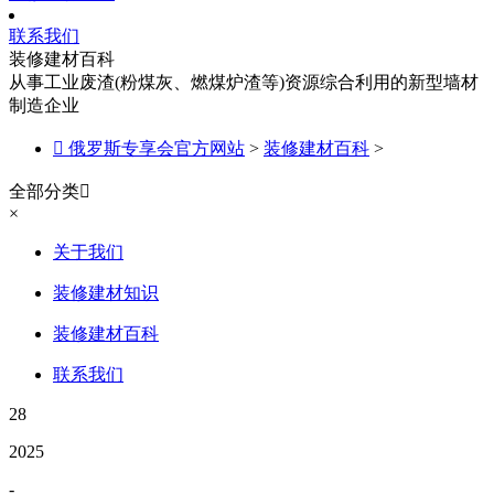
联系我们
装修建材百科
从事工业废渣(粉煤灰、燃煤炉渣等)资源综合利用的新型墙材
制造企业

俄罗斯专享会官方网站
>
装修建材百科
>
全部分类

×
关于我们
装修建材知识
装修建材百科
联系我们
28
2025
-